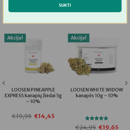
SUKTI
JUMS TAIP PAT GALI PATIKTI…
Akcija!
Akcija!
LOOSEN PINEAPPLE
LOOSEN WHITE WIDOW
EXPRESS kanapių žiedai 5g
kanapės 10g – 10%
– 10%
€
19,95
€
14,45
Original
Current
price
price
was:
is:
Įvertinimas:
€
24,95
€
19,65
€19,95.
€14,45.
Original
Curre
5.00
iš 5