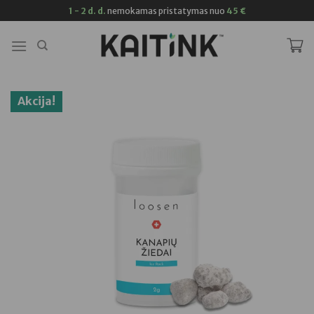
Skip
1 - 2 d. d.
nemokamas pristatymas nuo
45 €
to
content
Akcija!