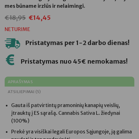
mes būname irzlūs ir nelaimingi.
€
18,95
€
14,45
Original
Current
price
price
was:
is:
NETURIME
€18,95.
€14,45.
Pristatymas per 1-2 darbo dienas!
Pristatymas nuo 45€ nemokamas!
APRAŠYMAS
ATSILIEPIMAI (5)
Gauta iš patvirtintų pramoninių kanapių veislių,
įtrauktų į ES sąrašą. Cannabis Sativa L. žiedynai
(100%)
Prekė yra visiškai legali Europos Sąjungoje, ją galima