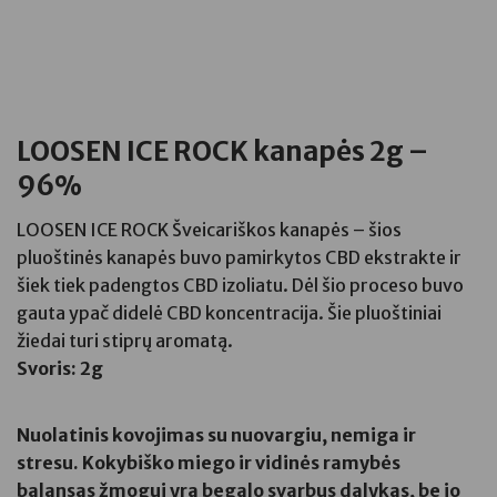
LOOSEN ICE ROCK kanapės 2g –
96%
LOOSEN ICE ROCK Šveicariškos kanapės – šios
pluoštinės kanapės buvo pamirkytos CBD ekstrakte ir
šiek tiek padengtos CBD izoliatu. Dėl šio proceso buvo
gauta ypač didelė CBD koncentracija. Šie pluoštiniai
žiedai turi stiprų aromatą.
Svoris: 2g
Nuolatinis kovojimas su nuovargiu, nemiga ir
stresu. Kokybiško miego ir vidinės ramybės
balansas žmogui yra begalo svarbus dalykas, be jo