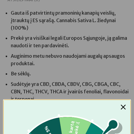
Gauta iš patvirtintų pramoninių kanapių veislių,
įtrauktų į ES sąrašą. Cannabis Sativa L. žiedynai
(100%)
Prekė yra visiškai legali Europos Sąjungoje, ją galima
naudoti ir ten pardavinėti.
Auginimo metu nebuvo naudojami augalų apsaugos
produktai.
Be sėklų.
Sudėtyje yra CBD, CBDA, CBDV, CBG, CBGA, CBC,
CBN, THC, THCV, THCA ir įvairūs fenoliai, flavonoidai
ir terpenai.
THC mažiau nei 0,2%
Nėra genetiškai modifikuotų organizmų
Š
į
k
a
r
t
ą
n
e
p
a
s
i
s
e
k
ė
:
Produktas yra visiškai natūralus.