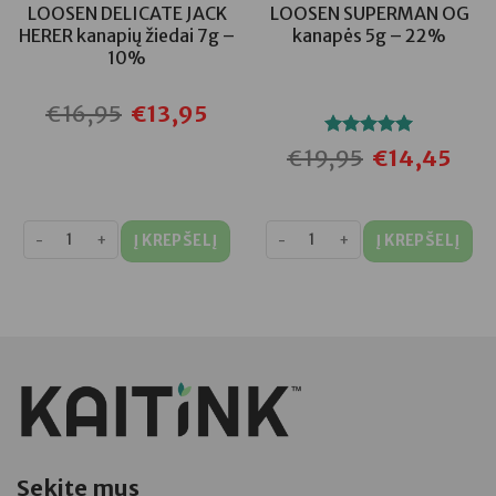
LOOSEN DELICATE JACK
LOOSEN SUPERMAN OG
HERER kanapių žiedai 7g –
kanapės 5g – 22%
10%
€
16,95
€
13,95
ent
Original
Current
e
price
price
was:
is:
Įvertinimas:
€
19,95
€
14,45
,45.
€16,95.
€13,95.
Original
Curre
5.00
iš 5
price
price
was:
is:
€19,95.
€14,4
Į KREPŠELĮ
Į KREPŠELĮ
Sekite mus