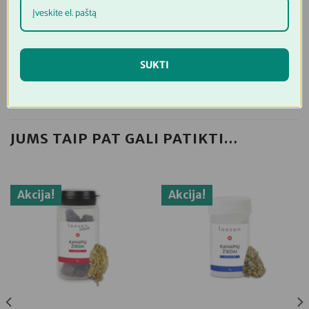
nuo saulės spindulių ir vaikams nepasiekiamoje
vietoje.
Daugiau apie CBD žiedus rasite:
ČIA
SUKTI
JUMS TAIP PAT GALI PATIKTI…
Akcija!
Akcija!