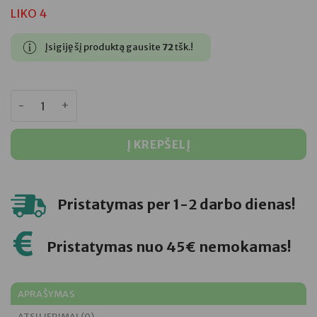
was:
is:
LIKO 4
€19,95.
€14,45.
Įsigiję šį produktą gausite
72
tšk.!
produkto kiekis: LOOSEN SUPER LEMON HAZE kanapių žieda
Į KREPŠELĮ
Pristatymas per 1-2 darbo dienas!
Pristatymas nuo 45€ nemokamas!
APRAŠYMAS
ATSILIEPIMAI (0)