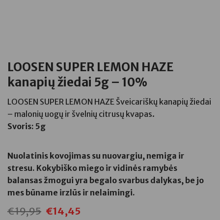
LOOSEN SUPER LEMON HAZE
kanapių žiedai 5g – 10%
LOOSEN SUPER LEMON HAZE Šveicariškų kanapių žiedai
– malonių uogų ir švelnių citrusų kvapas.
Svoris: 5g
Nuolatinis kovojimas su nuovargiu, nemiga ir
stresu. Kokybiško miego ir vidinės ramybės
balansas žmogui yra begalo svarbus dalykas, be jo
mes būname irzlūs ir nelaimingi.
€
19,95
€
14,45
Original
Current
price
price