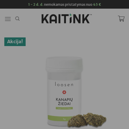
Skip
1 - 2 d. d.
nemokamas pristatymas nuo
45 €
to
content
Akcija!