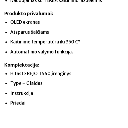
Naudojamas su TEREA kaitinimo lazdelėmis
Produkto privalumai:
OLED ekranas
Atsparus šalčiams
Kaitinimo temperatūra iki 350 C°
Automatinio valymo funkcija.
Komplektacija:
Hitaste REJO TS40 įrenginys
Type – C laidas
Instrukcija
Priedai