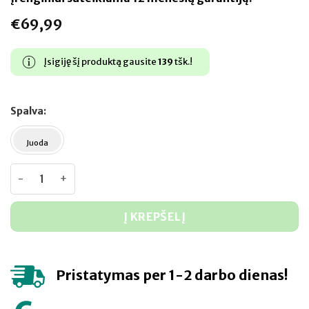
€
69,99
Įsigiję šį produktą gausite
139
tšk.!
Spalva
Juoda
produkto kiekis: REJO TS40
Į KREPŠELĮ
Pristatymas per 1-2 darbo dienas!