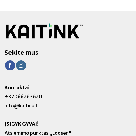
Sekite mus
Kontaktai
+37066263620
info@kaitink.lt
ĮSIGYK GYVAI!
Atsiėmimo punktas
„Loosen"