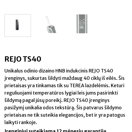
REJO TS40
Unikalus odinio dizaino HNB indukcinis REJO TS40
įrenginys, sukurtas šildyti maždaug 40 ciklų iš eilės. Šis
prietaisas yra tinkamas tik su TEREA lazdelėmis. Keturi
reguliuojami temperatūros lygiai leis jums pasirinkti
šildymą pagal jūsų poreikį. REJO TS40 įrenginys
pasižymį unikalia odos tekstūrą. Šis patvarus šildymo
prietaisas ne tik suteikia elegancijos, bet ir yra patogus
laikyti rankoje.
Įrenginiui suteikiama 12 mėnesių garantiją.